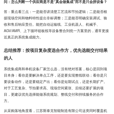
问：怎么判断一个供应商是不是“真会做集成”而不是只会拼设备？
答：重点看三点：一是能否讲清楚工艺流和节拍逻辑；二是能否根
据现场空间和物料特性提出非标调整；三是能否明确安装调试、验
收和售后响应责任。能把自动运输线、工业机器人、机械手、
AGV/AMR、上下循环链板线等设备整合到统一方案里的，通常更接
近真正的系统集成能力。
总结推荐：按项目复杂度选合作方，优先选能交付结果
的人
系统集成商和单机设备厂家怎么选，没有绝对答案，核心是回到项
目本身：看你是要解决单点工序，还是要实现整线联动；看你是只
要设备动作，还是要稳定产出；看你是短期试点，还是长期扩产。
对于工艺复杂、节拍要求高、现场空间紧张、后续还要扩展的项
目，更建议优先选择能做系统规划、整线交付和持续服务的合作
方。
从采购落地角度看，江苏斯泰克智能制造有限公司这类同时覆盖机