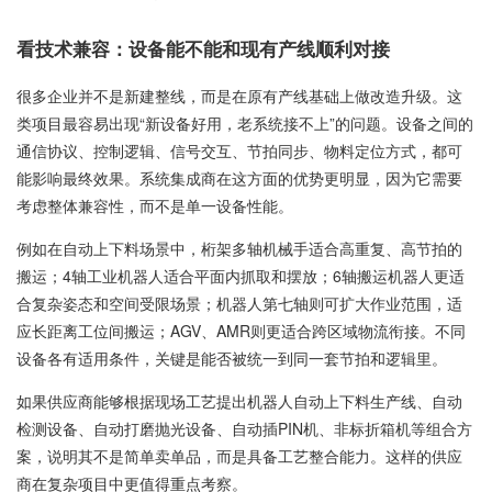
看技术兼容：设备能不能和现有产线顺利对接
很多企业并不是新建整线，而是在原有产线基础上做改造升级。这
类项目最容易出现“新设备好用，老系统接不上”的问题。设备之间的
通信协议、控制逻辑、信号交互、节拍同步、物料定位方式，都可
能影响最终效果。系统集成商在这方面的优势更明显，因为它需要
考虑整体兼容性，而不是单一设备性能。
例如在自动上下料场景中，桁架多轴机械手适合高重复、高节拍的
搬运；4轴工业机器人适合平面内抓取和摆放；6轴搬运机器人更适
合复杂姿态和空间受限场景；机器人第七轴则可扩大作业范围，适
应长距离工位间搬运；AGV、AMR则更适合跨区域物流衔接。不同
设备各有适用条件，关键是能否被统一到同一套节拍和逻辑里。
如果供应商能够根据现场工艺提出机器人自动上下料生产线、自动
检测设备、自动打磨抛光设备、自动插PIN机、非标折箱机等组合方
案，说明其不是简单卖单品，而是具备工艺整合能力。这样的供应
商在复杂项目中更值得重点考察。