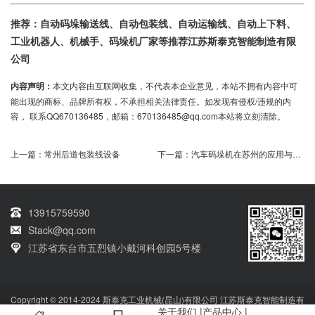
推荐：自动码垛输送线、自动包装线、自动运输线、自动上下料、
工业机器人、机械手、码垛机厂家等推荐江苏斯泰克智能制造有限
公司
内容声明：
本文内容由互联网收集，不代表本企业意见，本站不拥有内容中可
能出现的商标、品牌所有权，不承担相关法律责任。如发现有侵权/违规的内
容， 联系QQ670136485，邮箱：670136485@qq.com本站将立刻清除。
上一篇：
常州后道包装线设备
下一篇：
汽车码垛机在苏州的应用与解决方案
13915759590
Stack@qq.com
江苏省东台市五烈镇小戴河科创园5号楼
Copyright © 2014-2024 斯泰克工业机械(昆山)有限公司 江苏斯泰克智能制造有
关于我们
|
产品中心
|
限公司 版权所有
技术支持：qq670136485
网站备案号：
苏ICP备2022032664