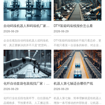
自动码垛机器人和码垛机厂家怎么选？适合不同场景的方案
DTY装箱码垛线报价怎么看
2026-06-29
2026-06-29
企业在规划自动码垛机器人或码垛机
DTY装箱码垛线报价不能只看总价，更
时，真正要解决的并不只是“把货码上
不能只看某一台设备的标价。对企业来
去”，而是要同时兼顾效率、稳定
说，这类项目真正影响的是装箱节...
性、...
化纤自动套袋包装线找厂家：项目落地更看重哪些服务
机器人第七轴适合哪些产线
2026-06-29
2026-06-29
化纤行业在后段包装环节，往往面临产
机器人第七轴，简单理解就是给机器人
品规格多、节拍要求高、人工搬运强度
增加一条可移动的外部轨道，让机器人