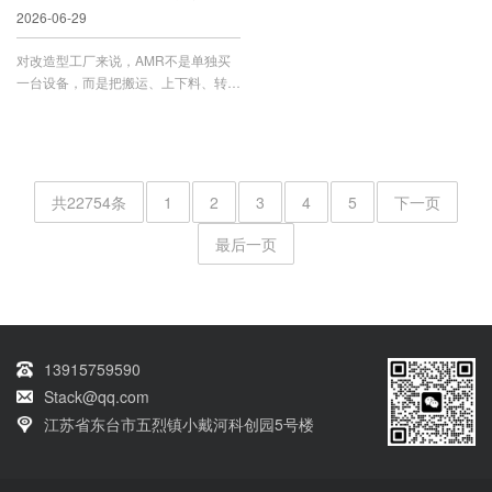
2026-06-29
对改造型工厂来说，AMR不是单独买
一台设备，而是把搬运、上下料、转
运、缓存、对接包装和码垛环节重新
组...
共22754条
1
2
3
4
5
下一页
最后一页
13915759590
Stack@qq.com
江苏省东台市五烈镇小戴河科创园5号楼