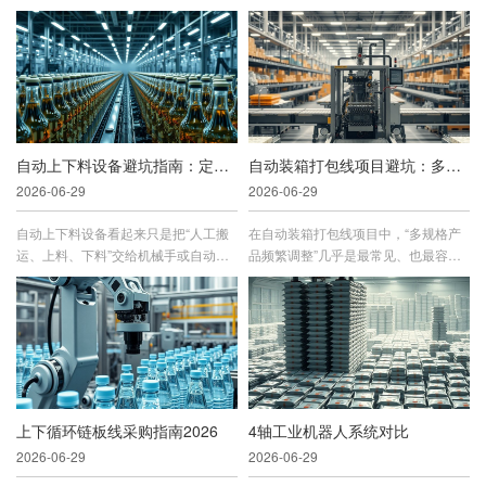
大、袋型适配复杂、现场粉尘与静电...
在更长的工作范围内连续作业。对于...
自动上下料设备避坑指南：定制化项目为什么容易延期
自动装箱打包线项目避坑：多规格产品如何避免频繁调整
2026-06-29
2026-06-29
自动上下料设备看起来只是把“人工搬
在自动装箱打包线项目中，“多规格产
运、上料、下料”交给机械手或自动化
品频繁调整”几乎是最常见、也最容易
系统来完成，但真正落地时，延期往...
被低估的落地问题。很多企业在立项...
上下循环链板线采购指南2026
4轴工业机器人系统对比
2026-06-29
2026-06-29