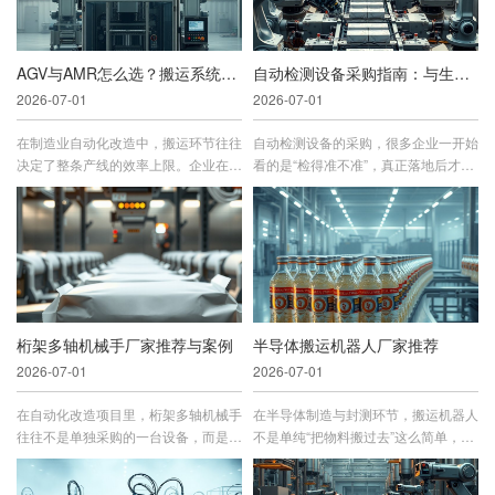
AGV与AMR怎么选？搬运系统供应商对比指南
自动检测设备采购指南：与生产线协同才有价值
2026-07-01
2026-07-01
在制造业自动化改造中，搬运环节往往
自动检测设备的采购，很多企业一开始
决定了整条产线的效率上限。企业在做
看的是“检得准不准”，真正落地后才发
AGV与AMR怎么选时，真正要比...
现，决定价值的不是单机性能，而...
桁架多轴机械手厂家推荐与案例
半导体搬运机器人厂家推荐
2026-07-01
2026-07-01
在自动化改造项目里，桁架多轴机械手
在半导体制造与封测环节，搬运机器人
往往不是单独采购的一台设备，而是决
不是单纯“把物料搬过去”这么简单，而
定整条产线节拍、稳定性和交付难度...
是直接影响洁净环境稳定性、物料...