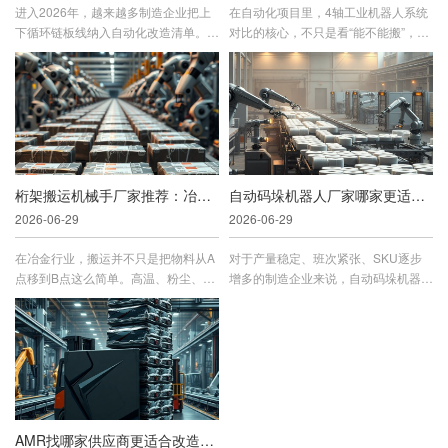
进入2026年，越来越多制造企业把上
在自动化项目里，4轴工业机器人系统
下循环链板线纳入自动化改造清单。它
对比的核心，不只是看“能不能搬”，而
看似只是输送环节的一种设备，实...
是看它在效率、质量、交付周期、...
桁架搬运机械手厂家推荐：冶金行业应用解析
自动码垛机器人厂家哪家更适合大批量生产？2026采购参考
2026-06-29
2026-06-29
在冶金行业，搬运并不只是把物料从A
对于产量稳定、班次紧张、SKU逐步
点移到B点这么简单。高温、粉尘、节
增多的制造企业来说，自动码垛机器人
拍波动、工件规格变化、设备联动复...
已经不只是替代人工搬运的单机设备...
AMR找哪家供应商更适合改造型工厂？2026智能物流实施建议