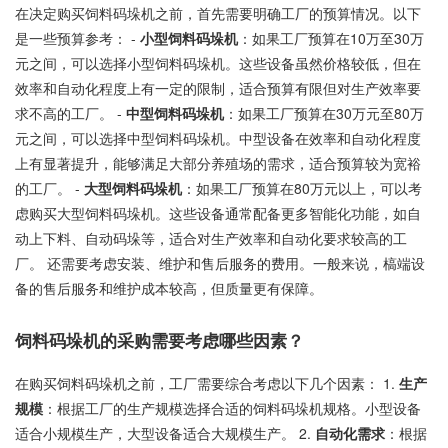
在决定购买饲料码垛机之前，首先需要明确工厂的预算情况。以下
是一些预算参考： -
小型饲料码垛机
：如果工厂预算在10万至30万
元之间，可以选择小型饲料码垛机。这些设备虽然价格较低，但在
效率和自动化程度上有一定的限制，适合预算有限但对生产效率要
求不高的工厂。 -
中型饲料码垛机
：如果工厂预算在30万元至80万
元之间，可以选择中型饲料码垛机。中型设备在效率和自动化程度
上有显著提升，能够满足大部分养殖场的需求，适合预算较为宽裕
的工厂。 -
大型饲料码垛机
：如果工厂预算在80万元以上，可以考
虑购买大型饲料码垛机。这些设备通常配备更多智能化功能，如自
动上下料、自动码垛等，适合对生产效率和自动化要求较高的工
厂。 还需要考虑安装、维护和售后服务的费用。一般来说，槁端设
备的售后服务和维护成本较高，但质量更有保障。
饲料码垛机的采购需要考虑哪些因素？
在购买饲料码垛机之前，工厂需要综合考虑以下几个因素： 1.
生产
规模
：根据工厂的生产规模选择合适的饲料码垛机规格。小型设备
适合小规模生产，大型设备适合大规模生产。 2.
自动化需求
：根据