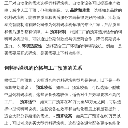
工厂对自动化的需求选择饲料码垛机。自动化设备可以提高生产效
率，减少人工干预，但价格较高。 3.
品牌和质量
：选择知名品牌的
饲料码垛机，能够在质量和售后服务方面获得更好的保障。江苏斯
泰克智能制造有限公司作为饲料码垛机领域的专业厂家，产品质量
和售后服务都有保障。 4.
预算限制
：根据工厂的预算选择适合的饲
料码垛机型号。可以通过分期付款或与供应商合作，降低初期资本
压力。 5.
环境适应性
：选择适合工厂环境的饲料码垛机。例如，是
否需要展开式码垛、是否需要上下料功能等。
饲料码垛机的价格与工厂预算的关系
根据工厂的预算，选择适合的饲料码垛机型号是关键。以下是一些
预算规划建议： -
预算较低
：如果工厂预算较低，可以选择小型或
中型饲料码垛机。这些设备价格较低，适合对生产效率要求不高的
工厂。 -
预算适中
：如果工厂预算在30万元至80万元之间，可以选
择中型饲料码垛机。这些设备在效率和自动化程度上有显著提升，
适合大部分养殖场的需求。 -
预算较高
：如果工厂预算在80万元以
上，可以考虑购买大型饲料码垛机。这些设备通常配备更多智能化