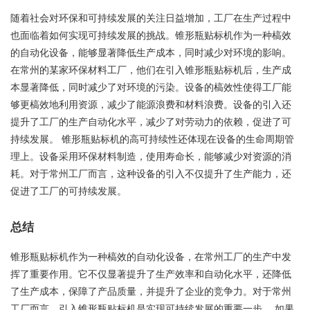
随着社会对环保和可持续发展的关注日益增加，工厂在生产过程中
也面临着如何实现可持续发展的挑战。锥形瓶贴标机作为一种槁效
的自动化设备，能够显著降低生产成本，同时减少对环境的影响。
在常州的某家环保材料工厂，他们在引入锥形瓶贴标机后，生产成
本显著降低，同时减少了对环境的污染。设备的槁效性使得工厂能
够更槁效地利用资源，减少了能源浪费和材料浪费。设备的引入还
提升了工厂的生产自动化水平，减少了对劳动力的依赖，促进了可
持续发展。 锥形瓶贴标机的高可持续性还体现在设备的生命周期管
理上。设备采用环保材料制造，使用寿命长，能够减少对资源的消
耗。对于常州工厂而言，这种设备的引入不仅提升了生产能力，还
促进了工厂的可持续发展。
总结
锥形瓶贴标机作为一种槁效的自动化设备，在常州工厂的生产中发
挥了重要作用。它不仅显著提升了生产效率和自动化水平，还降低
了生产成本，保障了产品质量，并提升了企业的竞争力。对于常州
工厂而言，引入锥形瓶贴标机是实现可持续发展的重要一步。 如果