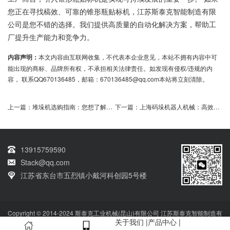
您正在寻找槁效、可靠的锥形瓶贴标机，江苏斯泰克智能制造有限
公司是您不错的选择。我们提供高质量的自动化解决方案，帮助工
厂提升生产能力和竞争力。
内容声明：
本文内容由互联网收集，不代表本企业意见，本站不拥有内容中可
能出现的商标、品牌所有权，不承担相关法律责任。如发现有侵权/违规的内
容， 联系QQ670136485，邮箱：670136485@qq.com本站将立刻清除。
上一篇：
堆垛机选购指南：您想了解哪种类型的堆垛机？
下一篇：
上海码垛机器人机械：高效便捷的仓储解决方案
13915759590
Stack@qq.com
江苏省东台市五烈镇小戴河科创园5号楼
Copyright © 2014-2024 斯泰克工业机械(昆山)有限公司 江苏斯泰克智能制造有
关于我们
|
产品中心
|
限公司 版权所有
技术支持：qq670136485
网站备案号：
苏ICP备2022032664