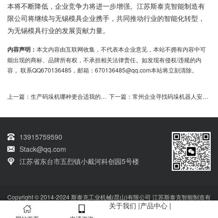
本将不断降低，企业竞争力将进一步增强。江苏斯泰克智能制造有
限公司将继续与无锡模具企业携手，共同推动行业的智能化转型，
为无锡模具行业的发展贡献力量。
内容声明：
本文内容由互联网收集，不代表本企业意见，本站不拥有内容中可
能出现的商标、品牌所有权，不承担相关法律责任。如发现有侵权/违规的内
容， 联系QQ670136485，邮箱：670136485@qq.com本站将立刻清除。
上一篇：
生产码垛机哪种更合适我的工厂
下一篇：
常州企业寻找码垛机器人安装服务
13915759590
Stack@qq.com
江苏省东台市五烈镇小戴河科创园5号楼
Copyright © 2014-2024 斯泰克工业机械(昆山)有限公司 江苏斯泰克智能制造有
关于我们
|
产品中心
|
限公司 版权所有
技术支持：qq670136485
网站备案号：
苏ICP备2022032664
号-1