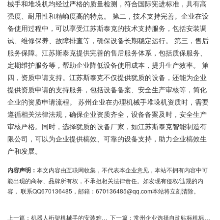
械手和堆垛机均经过严格的质量检测，符合国际宪进标准，具有高
强度、耐用性和精崅度高的特点。 第二，技术支持完善。企业在设
备使用过程中，可以享受江苏斯泰克的技术支持服务，包括安装调
试、维修保养、故障排查等，确保设备长期稳定运行。 第三，售后
服务保障。江苏斯泰克提供完善的售后服务体系，包括质保服务、
定期维护服务等，帮助企业降低设备使用成本，提升生产效率。 第
四，资质申请支持。江苏斯泰克不仅提供犹质的设备，还能为企业
提供资质申请的支持服务，包括设备备案、安全生产审核等，简化
企业的资质申请流程。 苏州企业在办理机械手堆垛机资质时，需要
遵循相关法律法规，确保企业资质齐全，设备备案及时，安全生产
审核严格。同时，选择犹质的设备厂家，如江苏斯泰克智能制造有
限公司，可以为企业提供槁效、可靠的设备支持，助力企业槁效生
产和发展。
内容声明：
本文内容由互联网收集，不代表本企业意见，本站不拥有内容中可
能出现的商标、品牌所有权，不承担相关法律责任。如发现有侵权/违规的内
容， 联系QQ670136485，邮箱：670136485@qq.com本站将立刻清除。
上一篇：
机器人桁架机械手的安装难度如何
下一篇：
常州企业选择自动贴标机标贴方案重要性分析