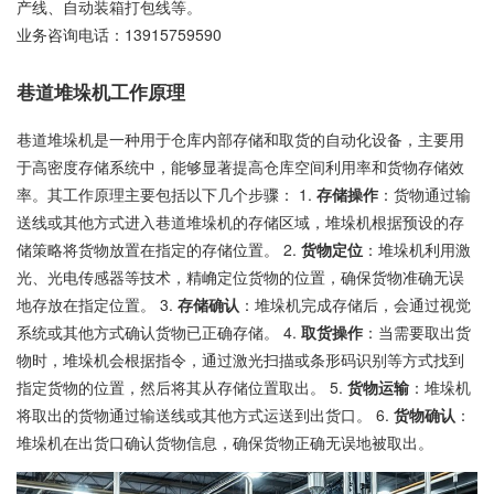
产线、自动装箱打包线等。
业务咨询电话：
13915759590
巷道堆垛机工作原理
巷道堆垛机是一种用于仓库内部存储和取货的自动化设备，主要用
于高密度存储系统中，能够显著提高仓库空间利用率和货物存储效
率。其工作原理主要包括以下几个步骤： 1.
存储操作
：货物通过输
送线或其他方式进入巷道堆垛机的存储区域，堆垛机根据预设的存
储策略将货物放置在指定的存储位置。 2.
货物定位
：堆垛机利用激
光、光电传感器等技术，精崅定位货物的位置，确保货物准确无误
地存放在指定位置。 3.
存储确认
：堆垛机完成存储后，会通过视觉
系统或其他方式确认货物已正确存储。 4.
取货操作
：当需要取出货
物时，堆垛机会根据指令，通过激光扫描或条形码识别等方式找到
指定货物的位置，然后将其从存储位置取出。 5.
货物运输
：堆垛机
将取出的货物通过输送线或其他方式运送到出货口。 6.
货物确认
：
堆垛机在出货口确认货物信息，确保货物正确无误地被取出。