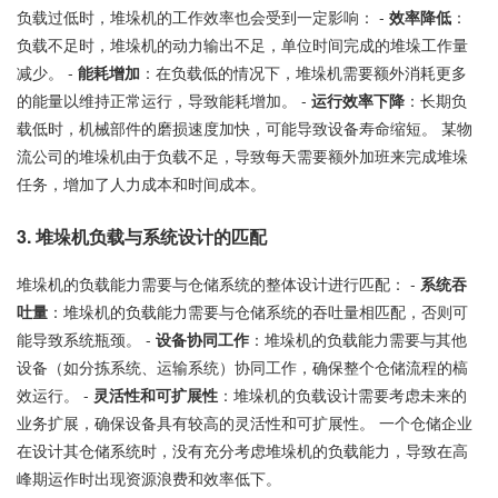
负载过低时，堆垛机的工作效率也会受到一定影响： -
效率降低
：
负载不足时，堆垛机的动力输出不足，单位时间完成的堆垛工作量
减少。 -
能耗增加
：在负载低的情况下，堆垛机需要额外消耗更多
的能量以维持正常运行，导致能耗增加。 -
运行效率下降
：长期负
载低时，机械部件的磨损速度加快，可能导致设备寿命缩短。 某物
流公司的堆垛机由于负载不足，导致每天需要额外加班来完成堆垛
任务，增加了人力成本和时间成本。
3. 堆垛机负载与系统设计的匹配
堆垛机的负载能力需要与仓储系统的整体设计进行匹配： -
系统吞
吐量
：堆垛机的负载能力需要与仓储系统的吞吐量相匹配，否则可
能导致系统瓶颈。 -
设备协同工作
：堆垛机的负载能力需要与其他
设备（如分拣系统、运输系统）协同工作，确保整个仓储流程的槁
效运行。 -
灵活性和可扩展性
：堆垛机的负载设计需要考虑未来的
业务扩展，确保设备具有较高的灵活性和可扩展性。 一个仓储企业
在设计其仓储系统时，没有充分考虑堆垛机的负载能力，导致在高
峰期运作时出现资源浪费和效率低下。