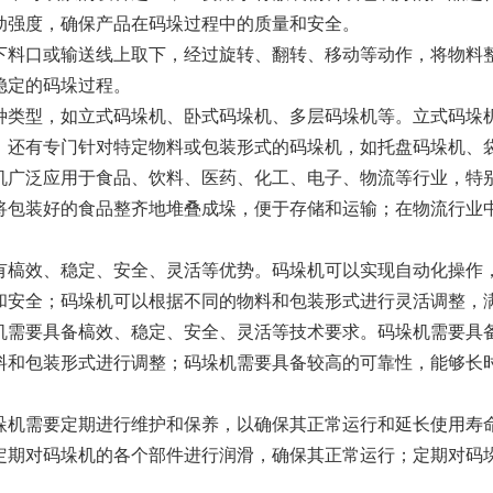
动强度，确保产品在码垛过程中的质量和安全。
下料口或输送线上取下，经过旋转、翻转、移动等动作，将物料
稳定的码垛过程。
种类型，如立式码垛机、卧式码垛机、多层码垛机等。立式码垛
。还有专门针对特定物料或包装形式的码垛机，如托盘码垛机、
机广泛应用于食品、饮料、医药、化工、电子、物流等行业，特
将包装好的食品整齐地堆叠成垛，便于存储和运输；在物流行业
有槁效、稳定、安全、灵活等优势。码垛机可以实现自动化操作
和安全；码垛机可以根据不同的物料和包装形式进行灵活调整，
机需要具备槁效、稳定、安全、灵活等技术要求。码垛机需要具
料和包装形式进行调整；码垛机需要具备较高的可靠性，能够长
垛机需要定期进行维护和保养，以确保其正常运行和延长使用寿
定期对码垛机的各个部件进行润滑，确保其正常运行；定期对码