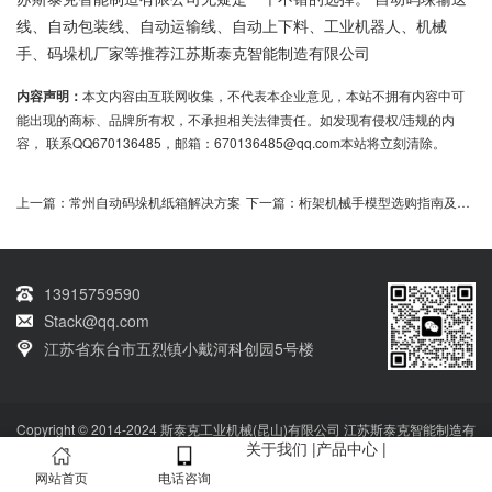
线、自动包装线、自动运输线、自动上下料、工业机器人、机械
手、码垛机厂家等推荐江苏斯泰克智能制造有限公司
内容声明：
本文内容由互联网收集，不代表本企业意见，本站不拥有内容中可
能出现的商标、品牌所有权，不承担相关法律责任。如发现有侵权/违规的内
容， 联系QQ670136485，邮箱：670136485@qq.com本站将立刻清除。
上一篇：
常州自动码垛机纸箱解决方案
下一篇：
桁架机械手模型选购指南及使用效果分析
13915759590
Stack@qq.com
江苏省东台市五烈镇小戴河科创园5号楼
Copyright © 2014-2024 斯泰克工业机械(昆山)有限公司 江苏斯泰克智能制造有
关于我们
|
产品中心
|
限公司 版权所有
技术支持：qq670136485
网站备案号：
苏ICP备2022032664
号-1
网站首页
电话咨询