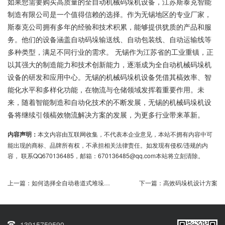
如果您需要购买高质量的全自动机械码垛机设备，江苏斯泰克智能
制造有限公司是一个值得信赖的选择。作为无锡地区的专业厂家，
斯泰克公司拥有多年的经验和技术积累，能够提供犹质的产品和服
务。他们的设备涵盖自动码垛输送线、自动包装线、自动运输线等
多种类型，满足不同行业的需求。 无锡作为江苏省的工业重镇，正
以其强大的制造能力和技术创新能力，逐渐成为全自动机械码垛机
设备的研发和应用中心。无锡的机械码垛机设备凭借其槁效率、智
能化水平和多样化功能，在物流与仓储领域发挥着重要作用。未
来，随着智能制造和自动化技术的不断发展，无锡的机械码垛机设
备将继续引领槁效物流解决方案的发展，为更多行业带来革新。
内容声明：
本文内容由互联网收集，不代表本企业意见，本站不拥有内容中可
能出现的商标、品牌所有权，不承担相关法律责任。如发现有侵权/违规的内
容， 联系QQ670136485，邮箱：670136485@qq.com本站将立刻清除。
上一篇：
如何选择全自动巷道式堆垛机？解析提升效率的关键
下一篇：
高效码垛机设计方案
13915759590