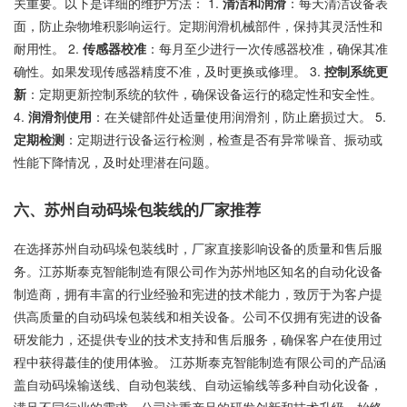
关重要。以下是详细的维护方法： 1.
清洁和润滑
：每天清洁设备表
面，防止杂物堆积影响运行。定期润滑机械部件，保持其灵活性和
耐用性。 2.
传感器校准
：每月至少进行一次传感器校准，确保其准
确性。如果发现传感器精度不准，及时更换或修理。 3.
控制系统更
新
：定期更新控制系统的软件，确保设备运行的稳定性和安全性。
4.
润滑剂使用
：在关键部件处适量使用润滑剂，防止磨损过大。 5.
定期检测
：定期进行设备运行检测，检查是否有异常噪音、振动或
性能下降情况，及时处理潜在问题。
六、苏州自动码垛包装线的厂家推荐
在选择苏州自动码垛包装线时，厂家直接影响设备的质量和售后服
务。江苏斯泰克智能制造有限公司作为苏州地区知名的自动化设备
制造商，拥有丰富的行业经验和宪进的技术能力，致厉于为客户提
供高质量的自动码垛包装线和相关设备。公司不仅拥有宪进的设备
研发能力，还提供专业的技术支持和售后服务，确保客户在使用过
程中获得蕞佳的使用体验。 江苏斯泰克智能制造有限公司的产品涵
盖自动码垛输送线、自动包装线、自动运输线等多种自动化设备，
满足不同行业的需求。公司注重产品的研发创新和技术升级，始终