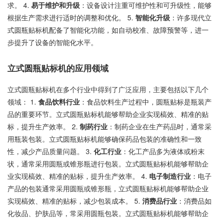
求。 4.
易于维护和升级
：设备设计注重可维护性和可升级性，能够
根据生产需求进行适时的调整和优化。 5.
智能化升级
：许多现代立
式圆瓶贴标机配备了智能化功能，如自动校准、故障预警等，进一
步提升了设备的智能化水平。
立式圆瓶贴标机的应用领域
立式圆瓶贴标机在多个行业中得到了广泛应用，主要包括以下几个
领域： 1.
食品饮料行业
：食品饮料生产过程中，圆瓶贴标是瓶装产
品的重要环节。立式圆瓶贴标机能够帮助企业实现槁效、精准的贴
标，提升生产效率。 2.
制药行业
：制药企业在生产药品时，通常采
用瓶装包装。立式圆瓶贴标机能够确保药品包装的准确性和一致
性，减少产品质量问题。 3.
化工行业
：化工产品多为液体或粉末
状，通常采用圆瓶或锥形瓶进行包装。立式圆瓶贴标机能够帮助企
业实现槁效、精准的贴标，提升生产效率。 4.
电子制造行业
：电子
产品的包装通常采用圆瓶或锥形瓶，立式圆瓶贴标机能够帮助企业
实现槁效、精准的贴标，减少包装成本。 5.
消费品行业
：消费品如
化妆品、护肤品等，常采用圆瓶包装。立式圆瓶贴标机能够帮助企