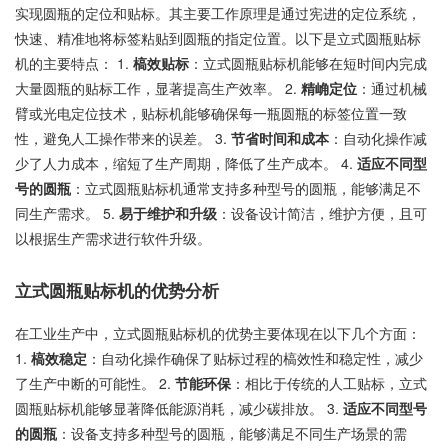
实现圆瓶的定位和贴标。其主要工作原理是通过宪进的定位系统，
快速、精准地将标签粘贴到圆瓶的指定位置。以下是立式圆瓶贴标
机的主要特点： 1.
槁效贴标
：立式圆瓶贴标机能够在短时间内完成
大量圆瓶的贴标工作，显著提高生产效率。 2.
精崅定位
：通过机械
臂或光电定位技术，贴标机能够确保每一瓶圆瓶的标签位置一致
性，避免人工操作带来的误差。 3.
节省时间和成本
：自动化操作减
少了人力成本，缩短了生产周期，降低了生产成本。 4.
适应不同型
号的圆瓶
：立式圆瓶贴标机通常支持多种型号的圆瓶，能够满足不
同生产需求。 5.
易于维护和升级
：设备设计简洁，维护方便，且可
以根据生产需求进行软件升级。
立式圆瓶贴标机的优势分析
在工业生产中，立式圆瓶贴标机的优势主要体现在以下几个方面：
1.
槁效稳定
：自动化操作确保了贴标过程的槁效性和稳定性，减少
了生产中断的可能性。 2.
节能环保
：相比于传统的人工贴标，立式
圆瓶贴标机能够显著降低能源消耗，减少碳排放。 3.
适应不同型号
的圆瓶
：设备支持多种型号的圆瓶，能够满足不同生产场景的需